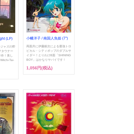
小幡洋子 / 南国人魚姫 (7")
ght (LP)
両面共に伊藤銀次による最強トロ
をジャズの即
ピカル・シティポップのダブルサ
フタウナー
イダー！とりわけB面「SHINING
年作！美し
BOY」はかなりヤバイです！
hi-Tai-
1,056円(税込)