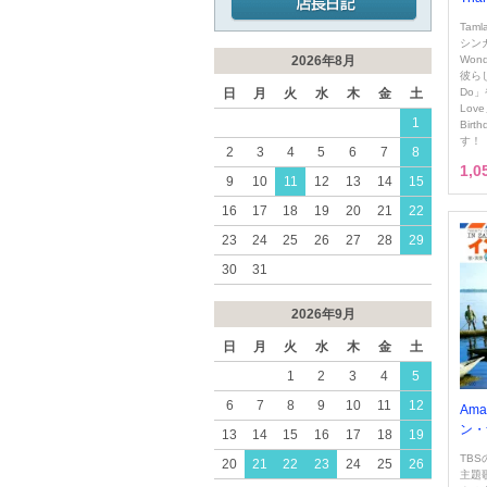
Ta
シンガ
2026年8月
Won
彼らし
日
月
火
水
木
金
土
Do」
Lov
1
Bir
す！
2
3
4
5
6
7
8
1,
9
10
11
12
13
14
15
16
17
18
19
20
21
22
23
24
25
26
27
28
29
30
31
2026年9月
日
月
火
水
木
金
土
1
2
3
4
5
6
7
8
9
10
11
12
Amat
ン・
13
14
15
16
17
18
19
TB
20
21
22
23
24
25
26
主題歌