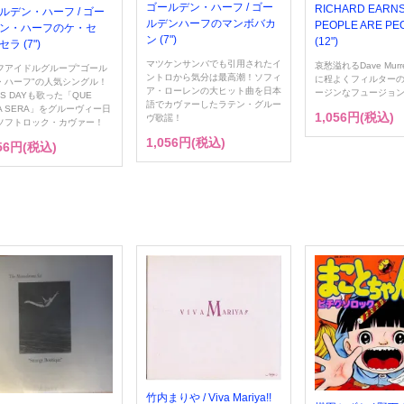
ゴールデン・ハーフ / ゴー
RICHARD EARNS
ルデン・ハーフ / ゴー
ルデンハーフのマンボバカ
PEOPLE ARE PE
ン・ハーフのケ・セ
ン (7")
(12")
ラ (7")
マツケンサンバでも引用されたイ
哀愁溢れるDave Murr
フアイドルグループ"ゴール
ントロから気分は最高潮！ソフィ
に程よくフィルター
・ハーフ"の人気シングル！
ア・ローレンの大ヒット曲を日本
ージンなフュージョ
IS DAYも歌った「QUE
語でカヴァーしたラテン・グルー
A SERA」をグルーヴィー日
1,056円(税込)
ヴ歌謡！
ソフトロック・カヴァー！
1,056円(税込)
056円(税込)
竹内まりや / Viva Mariya!!