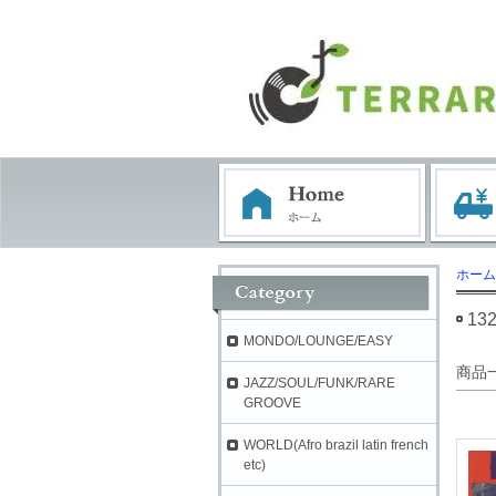
ホーム
13
MONDO/LOUNGE/EASY
商品
JAZZ/SOUL/FUNK/RARE
GROOVE
WORLD(Afro brazil latin french
etc)