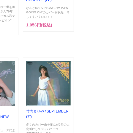
ばれ一世を風
なんとMARVIN GAYE"WHAT'S
さん79年
GOING ON"のカバーを収録！そ
ロピカル和デ
してすごくいい！！
ンピオン"！
1,056円(税込)
竹内まりや / SEPTEMBER
(7")
E NEW
多くのカバー曲を産んだ9月の大
定番にしてジャパニーズ
デュースによ