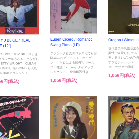
Eugen Cicero / Romantic
Oregon / Winter Li
Y J BLIGE / REAL
Swing Piano (LP)
 (12")
現代音楽や民族音楽
興性で表現した ラル
クラシック音楽のジャズ化でもお
IO TWO「TOP BILLIN'」使
率いるオレゴンの74
馴染みの ピアニスト、オイゲ
オリジナルもさることながら
すぎるジムペッパー「Witc
ン・キケロによる80年リリース
ETTY WRIGHT「CLEAN
To」カヴァー収録！
作！雑誌『an･an』タイアップ･
WOMAN」使いのMIXも人気
ジャケット。 全曲解説付き。
’S R&Bクラシック！
1,056円(税込)
1,056円(税込)
056円(税込)