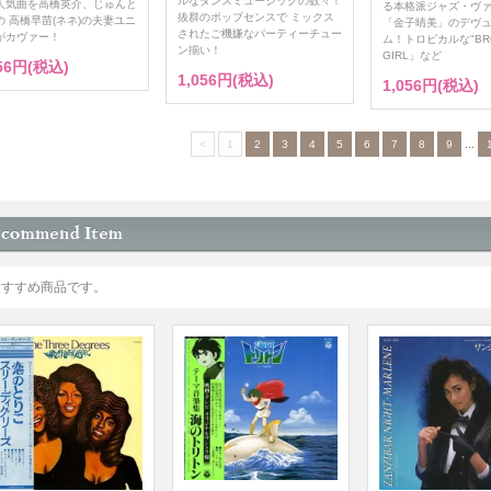
ルなダンスミュージックの数々！
人気曲を高橋英介、じゅんと
る本格派ジャズ・ヴ
抜群のポップセンスで ミックス
の 高橋早苗(ネネ)の夫妻ユニ
「金子晴美」のデヴ
されたご機嫌なパーティーチュー
がカヴァー！
ム！トロピカルな"BRO
ン揃い！
GIRL」など
056円(税込)
1,056円(税込)
1,056円(税込)
<
1
2
3
4
5
6
7
8
9
...
おすすめ商品です。