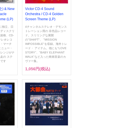
Victor CD-4 Sound
之) & New
Orchestra / CD-4 Golden
acle
Screen Theme (LP)
eme (LP)
4チャンネルステレオ・デモンス
に独立、日
トレーション用の 非売品レコー
たディスクリ
ド。スリリングな展開
規格、CD-
の"SHAFT"、 "MISSION
テレオレコ
IMPOSSIBLE"を収録。海外トレ
ン・マーチ
ード・ アイテム。他にも"LOVE
とニュー・
STORY"、"BABY ELEPHANT
アレンジがナ
WALK"など入った映画音楽のカ
走の ステ
ヴァー集。
ンです
1,056円(税込)