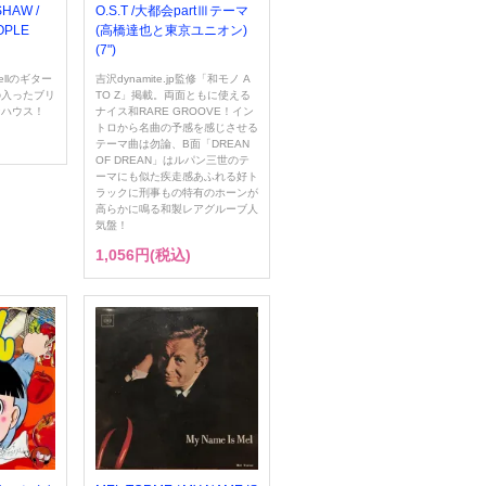
HAW /
O.S.T /大都会partⅢテーマ
OPLE
(高橋達也と東京ユニオン)
(7")
ellのギター
吉沢dynamite.jp監修「和モノ A
の入ったブリ
TO Z」掲載。両面ともに使える
ンハウス！
ナイス和RARE GROOVE！イン
トロから名曲の予感を感じさせる
テーマ曲は勿論、B面「DREAN
OF DREAN」はルパン三世のテ
ーマにも似た疾走感あふれる好ト
ラックに刑事もの特有のホーンが
高らかに鳴る和製レアグルーブ人
気盤！
1,056円(税込)