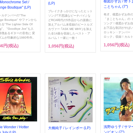
楳図かずお / 野下ま
Monochrome Set /
(LP)
ことちゃん (7")
ange Boutique" (LP)
ブレイクきっかけになったヒット
奇才、楳図かずお作
トルナンバーの"The
ソング｢不思議なピーチパイ｣ な
「まことちゃん」の 
nge Boutique" やファンから
どRCA時代の5作品からの楽曲に
ソング！楳図かずお
"The Lighter Side Of
加えアルバム未収録のビートルズ
お下品な歌詞がやば
ng"、 "Goodbye Joe"も人
カヴァー ｢ASK ME WHY｣を加え
ロッキン・ナンバー 
特徴あるギターの音色に 変
た全14曲を収録したべスト・ア
ロック」収録！カル
ズムが印象的な1980年作。
ルバム！一家に一枚！
1,056円(税込)
056円(税込)
1,056円(税込)
浅野ゆう子 / サ
ie Wonder / Hotter
大橋純子 / レインボー (LP)
ンピオン (7")
 July (LP)