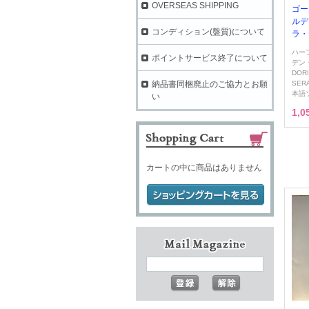
OVERSEAS SHIPPING
ゴー
ルデ
コンディション(盤質)について
ラ・セ
ハー
ポイントサービス終了について
デン
DOR
SER
納品書同梱廃止のご協力とお願
本語
い
1,
カートの中に商品はありません