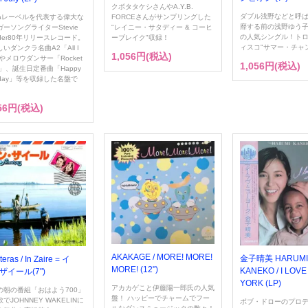
クボタタケシさんやA.Y.B.
ダブル浅野などと呼
FORCEさんがサンプリングした
mlaレーベルを代表する偉大な
靡する前の浅野ゆう子
"レイニー・サタディー & コーヒ
ーソングライターStevie
の人気シングル！ト
ーブレイク"収録！
der80年リリースレコード。
ィスコ"サマー・チャ
いダンクラ名曲A2「All I
1,056円(税込)
やメロウダンサー「Rocket
1,056円(税込)
e」、誕生日定番曲「Happy
thday」等を収録した名盤で
056円(税込)
AKAKAGE / MORE! MORE!
金子晴美 HARUMI
eras / In Zaire = イ
MORE! (12")
KANEKO / I LOV
ザイール(7")
YORK (LP)
アカカゲこと伊藤陽一郎氏の人気
Sの朝の番組「おはよう700」
盤！ ハッピーでチャームでフー
でJOHNNEY WAKELINに
ボブ・ドローのプロ