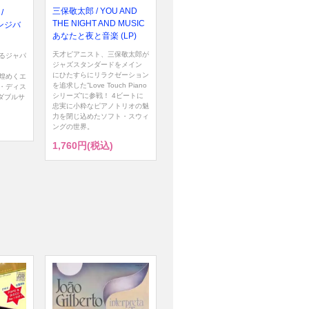
三保敬太郎 / YOU AND
/
THE NIGHT AND MUSIC
(ザンジバ
あなたと夜と音楽 (LP)
天才ピアニスト、三保敬太郎が
るジャパ
ジャズスタンダードをメイン
にひたすらにリラクゼーション
 と煌めくエ
を追求した”Love Touch Piano
・ディス
シリーズ”に参戦！ 4ビートに
のダブルサ
忠実に小粋なピアノトリオの魅
力を閉じ込めたソフト・スウィ
ングの世界。
1,760円(税込)