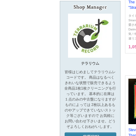
The 
"Str
タイ
Stra
愛される
Dati
気！
速リ
1,
テラリウム
皆様はじめましてテラリウムレ
コードです。 商品はなるべく
きれいな状態で販売できるよう
全商品1枚1枚クリーニングを行
っています。 基本的に在庫は
１点のみの中古盤になりますが
ものによっては 2枚以上あるも
のやアップできていないストッ
ク等ございますので お気軽に
お問い合わせ下さいませ。どう
ぞよろしくおねがいします。
Stev
Than