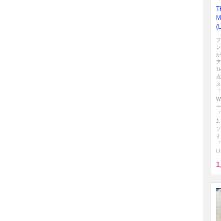
T
M
(
フ
ン
が
ア
T
点
ス
「
W
ー
「
J
ソ
す
「
L
1