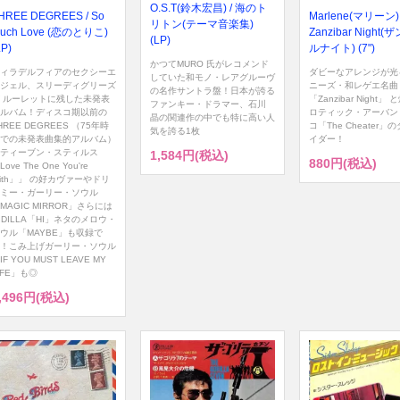
O.S.T(鈴木宏昌) / 海のト
HREE DEGREES / So
Marlene(マリーン) 
リトン(テーマ音楽集)
uch Love (恋のとりこ)
Zanzibar Night
(LP)
LP)
ルナイト) (7")
かつてMURO 氏がレコメンド
ィラデルフィアのセクシーエ
ダビーなアレンジが光
していた和モノ・レアグルーヴ
ジェル、スリーディグリーズ
ニーズ・和レゲエ名曲
の名作サントラ盤！日本が誇る
 ルーレットに残した未発表
「Zanzibar Night」
ファンキー・ドラマー、石川
ルバム！ディスコ期以前の
ロティック・アーバン
晶の関連作の中でも特に高い人
HREE DEGREES （75年時
コ「The Cheater」
気を誇る1枚
での未発表曲集的アルバム）
イダー！
ティーブン・スティルス
1,584円(税込)
880円(税込)
Love The One You're
ith」」 の好カヴァーやドリ
ミー・ガーリー・ソウル
MAGIC MIRROR」さらには
. DILLA「HI」ネタのメロウ・
ウル「MAYBE」も収録で
！こみ上げガーリー・ソウル
IF YOU MUST LEAVE MY
IFE」も◎
,496円(税込)