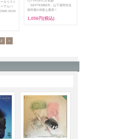
CITYPOPの大名曲
ァーカリスト
「SEPTEMBER」山下達郎先生
ューアルバ
節炸裂のB面も最高！
WN SKIN
1,056円(税込)
12
>