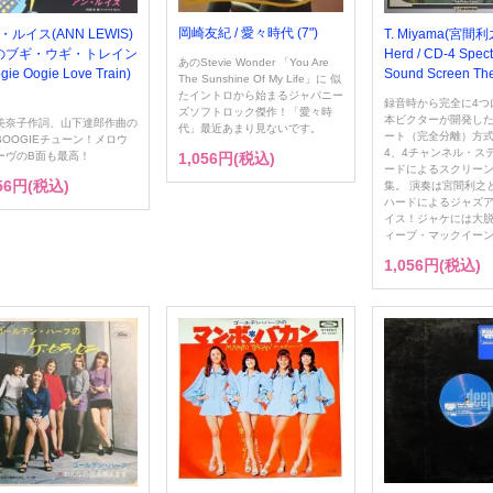
岡崎友紀 / 愛々時代 (7")
・ルイス(ANN LEWIS)
T. Miyama(宮間利
恋のブギ・ウギ・トレイン
Herd / CD-4 Spect
あのStevie Wonder 「You Are
gie Oogie Love Train)
Sound Screen Th
The Sunshine Of My Life」に 似
たイントロから始まるジャパニー
録音時から完全に4つ
ズソフトロック傑作！「愛々時
本ビクターが開発し
美奈子作詞、山下達郎作曲の
代」最近あまり見ないです。
ート（完全分離）方式
BOOGIEチューン！メロウ
4、4チャンネル・ス
1,056円(税込)
ーヴのB面も最高！
ードによるスクリー
056円(税込)
集。 演奏は宮間利之
ハードによるジャズ
イス！ジャケには大脱
ィーブ・マックイー
1,056円(税込)