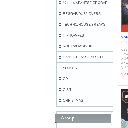
和モノ/JAPANESE GROOVE
REGGAE/DUB/LOVERS
TECHNO/HOUSE/BREAKS
HIPHOP/R&B
MAR
LOVE
ROCK/POPS/INDIE
AUD
いの
DANCE CLASSIC/DISCO
あのB
UP 
な90
SONOTA
1,
CD
O.S.T
CHRISTMAS