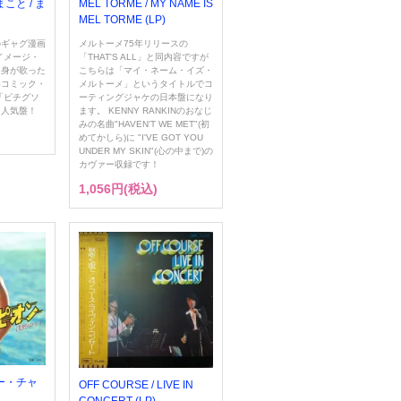
こと / ま
MEL TORME / MY NAME IS
MEL TORME (LP)
のギャグ漫画
メルトーメ75年リリースの
イメージ・
「THAT'S ALL」と同内容ですが
自身が歌った
こちらは「マイ・ネーム・イズ・
いコミック・
メルトーメ」というタイトルでコ
「ビチグソ
ーティングジャケの日本盤になり
ト人気盤！
ます。 KENNY RANKINのおなじ
みの名曲"HAVEN'T WE MET"(初
めてかしら)に "I'VE GOT YOU
UNDER MY SKIN"(心の中まで)の
カヴァー収録です！
1,056円(税込)
マー・チャ
OFF COURSE / LIVE IN
CONCERT (LP)