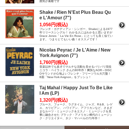
囲気が素敵です
Shake / Rien N'Est Plus Beau Qu
e L'Amour (7")
1,056円(税込)
フレンチ・カナディアン・シンガー、Shakeによる1977
年リリースシングル！ わかる人にはわかると思いますが
Grace Jones「 La Vie En Rose」にとっても良く似てい
ます。 つまりとてもいい曲！オススメです！
Nicolas Peyrac / Je L'Aime / New
York Avignon (7")
1,760円(税込)
音楽以外でも多才でマルチな活動を見せるバリバリ現役
ニコラ・ペイラック さんの80年作！爽快なAOR～DISC
Oサウンドが心地よいフレンチ・フリーソウル大穴盤！
B面「New-York Avignon」をプッシュ！
Taj Mahal / Happy Just To Be Like
I Am (LP)
1,320円(税込)
ブルース、フォーク、ラグタイム、ジャズ、R＆B、レゲ
エ、カリビアン、 ハワイアン、アフリカンなど、さまざ
まなルーツ・ミュージック＆エスノ・ミュージックを見
事に融合させた ブラック・アメリカン稀代のミュージッ
ク・クリエイター、タジ・マハールの71年作！