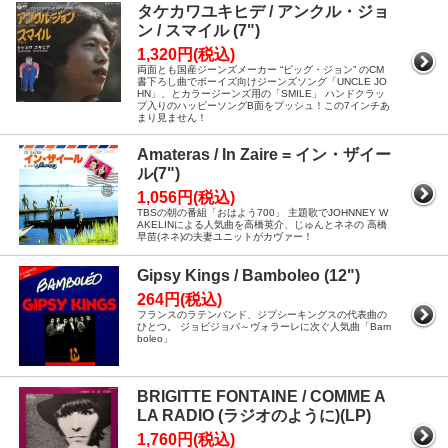
タケカワユキヒデ / アンクル・ジョ
ン / スマイル (7")
1,320円(税込)
両面とも国産ジーンズメーカー “ビッグ・ジョン” のCM
書下ろし曲でボーイズ向けジーンズソング「UNCLE JO
HN」、とカラージーンズ用の「SMILE」 ハンドクラッ
プ入りのハッピーソングB面をプッシュ！この7インチあ
まり見ません！
Amateras / In Zaire = イン・ザイー
ル(7")
1,056円(税込)
TBSの朝の番組「おはよう700」 主題歌でJOHNNEY W
AKELINによる人気曲を高橋英介、じゅんとネネの 高橋
早苗(ネネ)の夫妻ユニットがカヴァー！
Gipsy Kings / Bamboleo (12")
264円(税込)
フランスのラテンバンド、ジプシーキングスの代表曲の
ひとつ。 ジョビジョバ～ヴォラーレに次ぐ人気曲「Bam
boleo」
BRIGITTE FONTAINE / COMME A
LA RADIO (ラジオのように)(LP)
1,760円(税込)