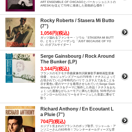
ART ENSEMBLE OF CHICAGOとパーカッショニストの
ARESKIを従えて70年に発表した前衛的な傑作！
Rocky Roberts / Stasera Mi Butto
(7")
1,056円(税込)
ガッツ溢れるファンキー・ソウル「STASERA MI BUTT
O」とモッドでノーザンな「JUST BECAUSE OF YO
U」のダブルサイダー！
Serge Gainsbourg / Rock Around
The Bunker (LP)
3,344円(税込)
フランスのモテモテ作曲家兼作詞家兼歌手兼映画監督兼
俳優 、セルジュゲンズブールの75年作！ナチスによって
占領されていた少年時代のパリで ユダヤ人であることを
示す黄色い星のマークを着用させられていたSerge Gain
sbourg がナチスをテーマに制作した作品！ナチスをおち
ょくった過激ながらユーモアに満ちた歌詞を 50年代のロ
ックンロール/ロカビリーをオマージュした音楽に乗せて
歌う
Richard Anthony / En Ecoutant L
a Pluie (7")
704円(税込)
エジプト生まれのフランスのポップ歌手, リシャ―ル・ア
ンソニーさんの63年作！フレンチーオールディーズな雰