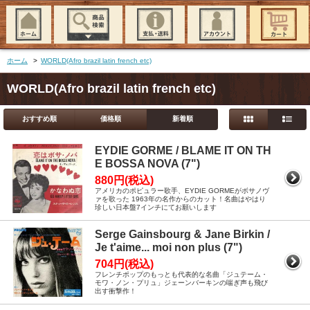
ホーム
>
WORLD(Afro brazil latin french etc)
WORLD(Afro brazil latin french etc)
おすすめ順
価格順
新着順
EYDIE GORME / BLAME IT ON TH
E BOSSA NOVA (7")
880円(税込)
アメリカのポピュラー歌手、EYDIE GORMEがボサノヴ
ァを歌った 1963年の名作からのカット！名曲はやはり
珍しい日本盤7インチにてお願いします
Serge Gainsbourg & Jane Birkin /
Je t'aime... moi non plus (7")
704円(税込)
フレンチポップのもっとも代表的な名曲「ジュテーム・
モワ・ノン・プリュ」ジェーンバーキンの喘ぎ声も飛び
出す衝撃作！