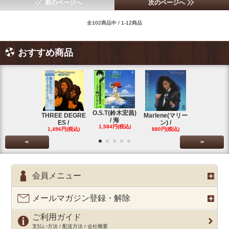
前のページへ
次のページへ
全102商品中 / 1-12商品
おすすめ商品
O.S.T(鈴木宏昌)
三保敬太郎 /
THREE DEGRE
Marlene(マリー
/ 海
U AND
ES /
ン) /
1,584円(税込)
1,760円(税
1,496円(税込)
880円(税込)
<
>
会員メニュー
メールマガジン登録・解除
ご利用ガイド
支払い方法 / 配送方法 / 会社概要