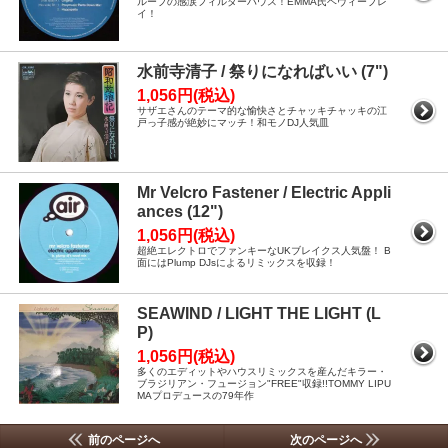
ループの感涙フィルターハウス！EMMA氏ヘヴィープレ
イ！
水前寺清子 / 祭りになればいい (7")
1,056円(税込)
サザエさんのテーマ的な愉快さとチャッキチャッキの江
戸っ子感が絶妙にマッチ！和モノDJ人気皿
Mr Velcro Fastener / Electric Appli
ances (12")
1,056円(税込)
超絶エレクトロでファンキーなUKブレイクス人気盤！ B
面にはPlump DJsによるリミックスを収録！
SEAWIND / LIGHT THE LIGHT (L
P)
1,056円(税込)
多くのエディットやハウスリミックスを産んだキラー・
ブラジリアン・フュージョン"FREE"収録!!TOMMY LIPU
MAプロデュースの79年作
前のページへ
次のページへ