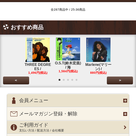
全287商品中 / 25-36商品
おすすめ商品
O.S.T(鈴木宏昌)
三保敬太郎 /
THREE DEGRE
Marlene(マリー
/ 海
U AND
ES /
ン) /
1,584円(税込)
1,760円(税
1,496円(税込)
880円(税込)
<
>
会員メニュー
メールマガジン登録・解除
ご利用ガイド
支払い方法 / 配送方法 / 会社概要