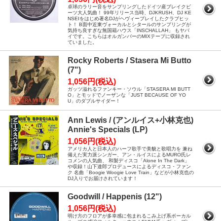
卓球のラリー音をサンプリングしたドイツ産ブレイクビ
ーツ大人気曲！ 99年リリース当時、DJKRUSH、DJ KE
NSEIをはじめ著名DJがヘヴィープレイしたクラブヒッ
ト！ B面中近東ヴォーカルとシタールのサンプリングが
気持ち良すぎな無国籍ハウス「INSCHALLAH」 もヤバ
イです。こちらはオルガンバーのMIXテープに収録され
ていました。
Rocky Roberts / Stasera Mi Butto
(7")
1,056円(税込)
ガッツ溢れるファンキー・ソウル「STASERA MI BUTT
O」とモッドでノーザンな「JUST BECAUSE OF YO
U」のダブルサイダー！
Ann Lewis / (アンルイス+小林克也)
Annie's Specials (LP)
1,056円(税込)
アメリカ人と日本人のハーフ歌手で美貌と歌唱力を 兼ね
備えた実力派シンガー、アン・ルイスによるMURO氏レ
コメンの人気曲、 和製ディスコ「Alone In The Dark」
や収録！山下達郎プロデュースによるディスコ・ファン
ク 名曲「Boogie Woogie Love Train」などが小林克也の
DJ入りでお届けされています！
Goodwill / Happenis (12")
1,056円(税込)
明け方のフロアが多幸感に包まれるこみ上げ系ボーカル