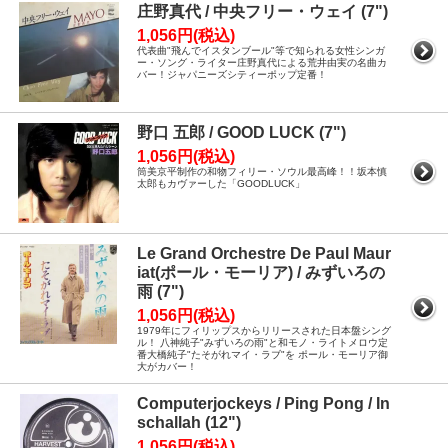
庄野真代 / 中央フリー・ウェイ (7")
1,056円(税込)
代表曲"飛んでイスタンブール"等で知られる女性シンガ
ー・ソング・ライター庄野真代による荒井由実の名曲カ
バー！ジャパニーズシティーポップ定番！
野口 五郎 / GOOD LUCK (7")
1,056円(税込)
筒美京平制作の和物フィリー・ソウル最高峰！！坂本慎
太郎もカヴァーした「GOODLUCK」
Le Grand Orchestre De Paul Maur
iat(ポール・モーリア) / みずいろの
雨 (7")
1,056円(税込)
1979年にフィリップスからリリースされた日本盤シング
ル！ 八神純子"みずいろの雨"と和モノ・ライトメロウ定
番大橋純子"たそがれマイ・ラブ"を ポール・モーリア御
大がカバー！
Computerjockeys / Ping Pong / In
schallah (12")
1,056円(税込)