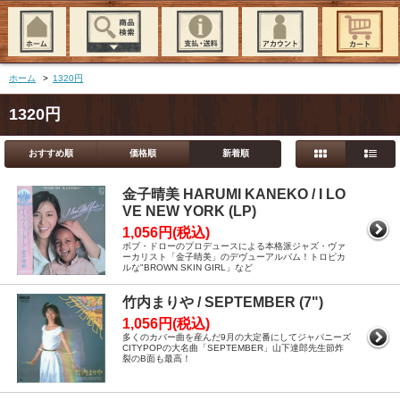
ホーム
>
1320円
1320円
おすすめ順
価格順
新着順
金子晴美 HARUMI KANEKO / I LO
VE NEW YORK (LP)
1,056円(税込)
ボブ・ドローのプロデュースによる本格派ジャズ・ヴァ
ーカリスト「金子晴美」のデヴューアルバム！トロピカ
ルな"BROWN SKIN GIRL」など
竹内まりや / SEPTEMBER (7")
1,056円(税込)
多くのカバー曲を産んだ9月の大定番にしてジャパニーズ
CITYPOPの大名曲「SEPTEMBER」山下達郎先生節炸
裂のB面も最高！