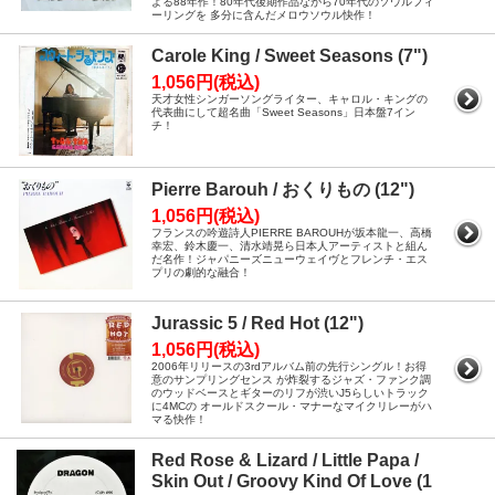
よる88年作！80年代後期作品ながら70年代のソウルフィ
ーリングを 多分に含んだメロウソウル快作！
Carole King / Sweet Seasons (7")
1,056円(税込)
天才女性シンガーソングライター、キャロル・キングの
代表曲にして超名曲「Sweet Seasons」日本盤7イン
チ！
Pierre Barouh / おくりもの (12")
1,056円(税込)
フランスの吟遊詩人PIERRE BAROUHが坂本龍一、高橋
幸宏、鈴木慶一、清水靖晃ら日本人アーティストと組ん
だ名作！ジャパニーズニューウェイヴとフレンチ・エス
プリの劇的な融合！
Jurassic 5 / Red Hot (12")
1,056円(税込)
2006年リリースの3rdアルバム前の先行シングル！お得
意のサンプリングセンス が炸裂するジャズ・ファンク調
のウッドベースとギターのリフが渋いJ5らしいトラック
に4MCの オールドスクール・マナーなマイクリレーがハ
マる快作！
Red Rose & Lizard / Little Papa /
Skin Out / Groovy Kind Of Love (1