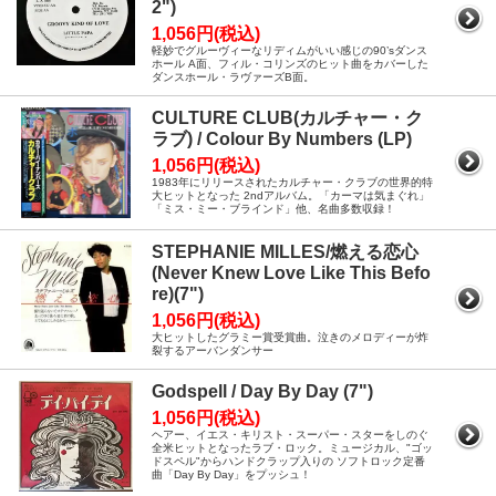
2")
1,056円(税込)
軽妙でグルーヴィーなリディムがいい感じの90’sダンス
ホール A面、フィル・コリンズのヒット曲をカバーした
ダンスホール・ラヴァーズB面。
CULTURE CLUB(カルチャー・ク
ラブ) / Colour By Numbers (LP)
1,056円(税込)
1983年にリリースされたカルチャー・クラブの世界的特
大ヒットとなった 2ndアルバム。「カーマは気まぐれ」
「ミス・ミー・ブラインド」他、名曲多数収録！
STEPHANIE MILLES/燃える恋心
(Never Knew Love Like This Befo
re)(7")
1,056円(税込)
大ヒットしたグラミー賞受賞曲。泣きのメロディーが炸
裂するアーバンダンサー
Godspell / Day By Day (7")
1,056円(税込)
ヘアー、イエス・キリスト・スーパー・スターをしのぐ
全米ヒットとなったラブ・ロック。ミュージカル、"ゴッ
ドスペル"からハンドクラップ入りの ソフトロック定番
曲「Day By Day」をプッシュ！