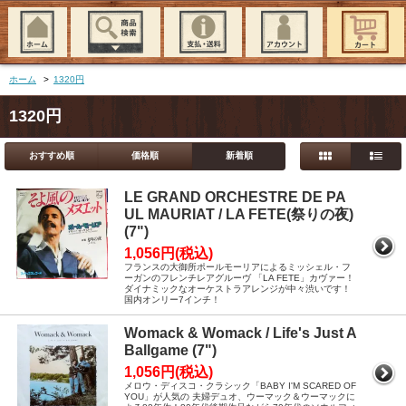
ホーム
>
1320円
1320円
おすすめ順
価格順
新着順
LE GRAND ORCHESTRE DE PA
UL MAURIAT / LA FETE(祭りの夜)
(7")
1,056円(税込)
フランスの大御所ポールモーリアによるミッシェル・フ
ーガンのフレンチレアグルーヴ 「LA FETE」カヴァー！
ダイナミックなオーケストラアレンジが中々渋いです！
国内オンリー7インチ！
Womack & Womack / Life's Just A
Ballgame (7")
1,056円(税込)
メロウ・ディスコ・クラシック「BABY I'M SCARED OF
YOU」が人気の 夫婦デュオ、ウーマック＆ウーマックに