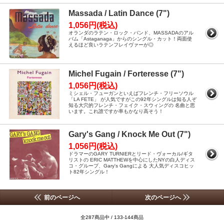
Massada / Latin Dance (7")
1,056円(税込)
オランダのラテン・ロック・バンド、MASSADAのアル
バム「Astaganaga」からのシングル・カット！両面使
えるほど良いラテンフレイヴァーが◎
Michel Fugain / Forteresse (7")
1,056円(税込)
ミシェル・フューガンといえばフレンチ・フリーソウル
「LA FETE」 が人気ですがこの92年シングルは知る人ぞ
知る大穴的フレンチ・フェイク・スウィングの 名曲と思
います。これ誰ですか率もかなり高そう！
Gary's Gang / Knock Me Out (7")
1,056円(税込)
ドラマーのGARY TURNIERとリード・ヴォーカル/ギタ
リストの ERIC MATTHEWを中心にしたNYの白人ディス
コ・グループ、Gary's Gangによる 大人気ディスコヒッ
ト82年シングル！
前のページへ
次のページへ
全287商品中 / 133-144商品