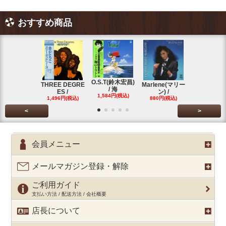
おすすめ商品
O.S.T(鈴木宏昌)
三保敬太郎 /
THREE DEGRE
Marlene(マリー
/ 海
U AND
ES /
ン) /
1,584円(税込)
1,760円(税
1,496円(税込)
880円(税込)
<
>
会員メニュー
メールマガジン登録・解除
ご利用ガイド
支払い方法 / 配送方法 / 会社概要
店長について