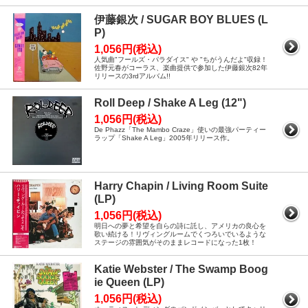
伊藤銀次 / SUGAR BOY BLUES (L
P)
1,056円(税込)
人気曲"フールズ・パラダイス" や "ちがうんだよ"収録！
佐野元春がコーラス、楽曲提供で参加した伊藤銀次82年
リリースの3rdアルバム!!
Roll Deep / Shake A Leg (12")
1,056円(税込)
De Phazz「The Mambo Craze」使いの最強パーティー
ラップ「Shake A Leg」2005年リリース作。
Harry Chapin / Living Room Suite
(LP)
1,056円(税込)
明日への夢と希望を自らの詩に託し、アメリカの良心を
歌い続ける！リヴィングルームでくつろいでいるような
ステージの雰囲気がそのままレコードになった1枚！
Katie Webster / The Swamp Boog
ie Queen (LP)
1,056円(税込)