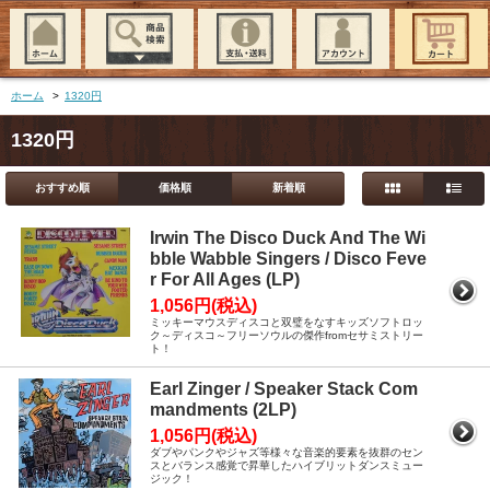
ホーム
>
1320円
1320円
おすすめ順
価格順
新着順
Irwin The Disco Duck And The Wi
bble Wabble Singers / Disco Feve
r For All Ages (LP)
1,056円(税込)
ミッキーマウスディスコと双璧をなすキッズソフトロッ
ク～ディスコ～フリーソウルの傑作fromセサミストリー
ト！
Earl Zinger / Speaker Stack Com
mandments (2LP)
1,056円(税込)
ダブやパンクやジャズ等様々な音楽的要素を抜群のセン
スとバランス感覚で昇華したハイブリットダンスミュー
ジック！