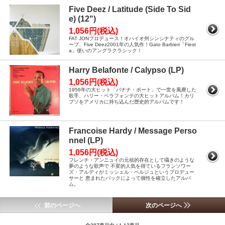
Five Deez / Latitude (Side To Sid
e) (12")
1,056円(税込)
FAT JONプロデュース！オハイオ州シンシナティのグル
ープ、Five Deez2001年の人気作！Gato Barbieri「Fiest
a」使いのアングラクラシック！
Harry Belafonte / Calypso (LP)
1,056円(税込)
1956年の大ヒット「バナナ・ボート」で一世を風靡した
歌手、ハリー・ベラフォンテの大ヒットアルバム！カリ
プソをアメリカに持ち込んだ歴史的アルバムです！
Francoise Hardy / Message Perso
nnel (LP)
1,056円(税込)
フレンチ・アンニュイの元祖的存在として囁きのような
夢のような歌声で 不変的人気を得ているフランソワー
ズ・アルディがミッシェル・ベルジュというプロデュー
サーと 恵まれたバックによって個性を確立したアルバ
ム。
前のページへ
次のページへ