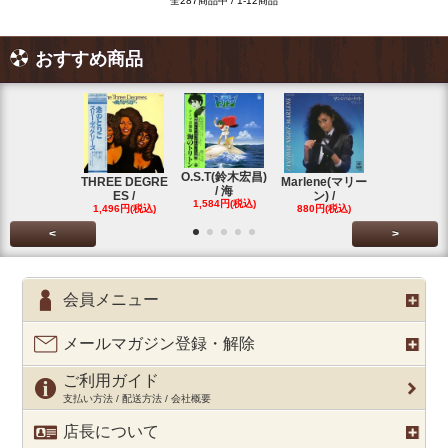
全287商品中 / 1-12商品
おすすめ商品
O.S.T(鈴木宏昌)
三保敬太郎 /
THREE DEGRE
Marlene(マリー
/ 海
U AND
ES /
ン) /
1,584円(税込)
1,760円(税
1,496円(税込)
880円(税込)
<
>
会員メニュー
メールマガジン登録・解除
ご利用ガイド
支払い方法 / 配送方法 / 会社概要
店長について