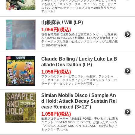
オーティス・レディングのバンドメンバーとしてキャリ
アを積んだ「スワンプ・ブギ・クイーン」こと、ピアニ
スト/シンガーのケティ・ウェブスター1988年リリース
アルバム！
山根麻衣 / Will (LP)
1,056円(税込)
現在も精力的に活動を続ける実力派シンガー、山根麻衣
さん82の3RDアルバム！佐藤健、EPOなどが参加したシ
ティーポップ人気盤！心地よいメロウ・ソウル"土曜の夜
と日曜の朝"等収録。
Claude Bolling / Lucky Luke La B
allade Des Dalton (LP)
1,056円(税込)
フランスのジャズ・ピアニスト、作曲家、アレンジャ
ー、クロード・ボリングによるアニメサントラ「ラ・バ
ラード・デ・ダルトン」ジャケが可愛い！
Simian Mobile Disco / Sample An
d Hold: Attack Decay Sustain Rel
ease Remixed (3×12")
1,056円(税込)
敏腕プロデューサー「JAMES FORD」率いるノリに乗る
ユニット「SIMIAN MOBILE DISCO」が放ったアルバム
「ATTACK DECAY SUSTAIN RELEASE」の超強力なリ
ミックス・アルバム