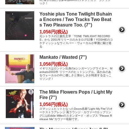
ック！
Yoshie plus Tone Twilight Buhain
a Encores / Two Tracks Two Beat
s Two Pleasure Too. (7")
1,056円(税込)
元シトラスの江森氏主宰「TONE TWILIGHT RECORD
S」から 2001年リリースのカタログ02番！YOSHIEのコ
ケティッシュなウィスパー・ヴォーカルが華麗に駆け巡
る
Mankato / Wasted (7")
1,056円(税込)
イギリスはロンドン出身のsシンガーソングライター、M
ankato2003年 リリースのヒットシングル。温かみのあ
るヴォーカルの中に優しさと懐かしさが同居するほっこ
りソング！
The Mike Flowers Pops / Light My
Fire (7")
1,056円(税込)
スマッシュヒットとなったDoors名曲"Light My Fire"のオ
ーケストラアレンジ 風ラウンジ・カヴァー!!カップリン
グにはEddie Millerのスタンダード・ポップス "Please R
elease Me"カヴァー収録です。