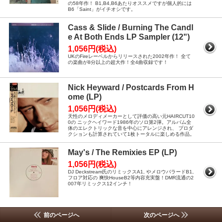
の58年作！ B1,B4,B6あたりオススメですが個人的には
B6「Saint」がイチオシです。
Cass & Slide / Burning The Candl
e At Both Ends LP Sampler (12")
1,056円(税込)
UKのFireレーベルからリリースされた2002年作！ 全て
の楽曲が8分以上の超大作！全4曲収録です！
Nick Heyward / Postcards From H
ome (LP)
1,056円(税込)
天性のメロディメーカーとして評価の高い元HAIRCUT10
0の ニックヘイワード1986年のソロ第2弾。アルバム全
体のエレクトリックな音を中心にアレンジされ、 プロダ
クションも計算されていて1枚トータルに楽しめる作品。
May's / The Remixies EP (LP)
1,056円(税込)
DJ Deckstream氏のリミックスA1, やメロウバラードB1,
フロア対応の 爽快HouseB2等内容充実盤！DMR流通の2
007年リミックス12インチ！
前のページへ
次のページへ