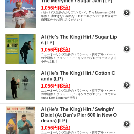
The Merrymen / Sugar Jam (LP)
1,056円(税込)
バルバドス出身のカリプソバンド、The Merrymenの78
年作！ 濃すぎない陽気なトロピカルナンバー多数収録で
南国気分をお楽しみください！
Al (He's The King) Hirt / Sugar Lip
s (LP)
1,056円(税込)
ニューオーリンズ出身のトランペット奏者アル・ハート
の中期作！ チェット・アトキンスのプロデュースによる
小粋な1枚！
Al (He's The King) Hirt / Cotton C
andy (LP)
1,056円(税込)
ニューオーリンズ出身のトランペット奏者アル・ハート
の中期作！ チェット・アトキンスのプロデュースでThe
Anita Kerr Singersが担当！
Al (He's The King) Hirt / Swingin'
Dixie! (At Dan's Pier 600 In New O
rleans) (LP)
1,056円(税込)
ニューオーリンズ出身のトランペット奏者アル・ハート