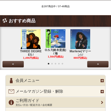
全287商品中 / 37-48商品
おすすめ商品
O.S.T(鈴木宏昌)
三保敬太郎 /
THREE DEGRE
Marlene(マリー
/ 海
U AND
ES /
ン) /
1,584円(税込)
1,760円(税
1,496円(税込)
880円(税込)
<
>
会員メニュー
メールマガジン登録・解除
ご利用ガイド
支払い方法 / 配送方法 / 会社概要