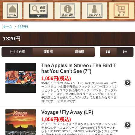
ホーム
>
1320円
1320円
おすすめ順
価格順
新着順
The Apples In Stereo / The Bird T
hat You Can't See (7”)
1,056円(税込)
95年リリースのアルバム「Fun Trick Noisemaker」がコ
ーネリアス 小山田圭吾氏のフックアップで一躍スマッシ
ュヒットしたコロラド出身のロック・バンド、アップル
ズ・イン・ステレオ 2000年リリースシングル！イマイ
チ話題になりませんでしたが今聴いてみるとかなり内容
良いです。 オススメです。
Voyage / Fly Away (LP)
1,056円(税込)
バリー・ホワイトばりに華麗なストリングスアレンジが
光る仏のディスコグループ、Voyageの78年リリースヒ
ット！IDJUST BOYS、DANIEL WANG等多くのトップD
Jに愛され続ける多幸感MAXのフレンチガラージクラシ