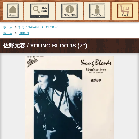
ホーム
>
和モノ/JAPANESE GROOVE
ホーム
>
880円
佐野元春 / YOUNG BLOODS (7")