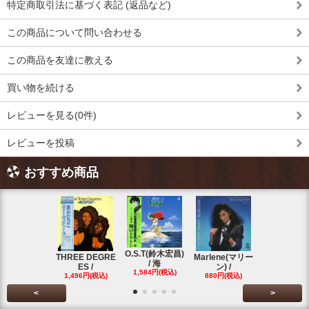
特定商取引法に基づく表記 (返品など)
この商品について問い合わせる
この商品を友達に教える
買い物を続ける
レビューを見る(0件)
レビューを投稿
おすすめ商品
O.S.T(鈴木宏昌)
三保敬太郎 /
THREE DEGRE
Marlene(マリー
/ 海
U AND
ES /
ン) /
1,584円(税込)
1,760円(税
1,496円(税込)
880円(税込)
<
>