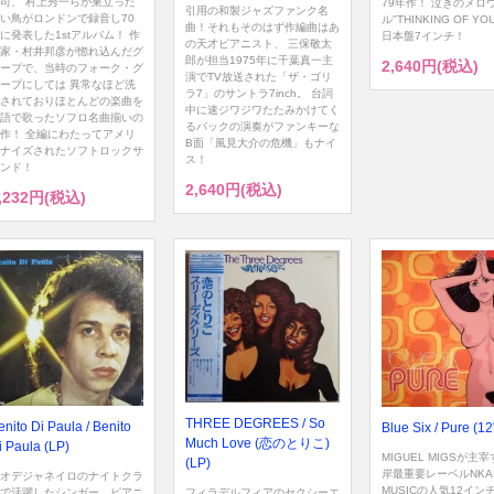
司、 村上秀一らが巣立った
79年作！ 泣きのメロ
引用の和製ジャズファンク名
い鳥がロンドンで録音し70
ル"THINKING OF Y
曲！それもそのはず作編曲はあ
に発表した1stアルバム！ 作
日本盤7インチ！
の天才ピアニスト、 三保敬太
家・村井邦彦が惚れ込んだグ
郎が担当1975年に千葉真一主
2,640円(税込)
ープで、当時のフォーク・グ
演でTV放送された「ザ・ゴリ
ープにしては 異常なほど洗
ラ7」のサントラ7inch。 台詞
されておりほとんどの楽曲を
中に速ジワジワたたみかけてく
語で歌ったソフロ名曲揃いの
るバックの演奏がファンキーな
作！ 全編にわたってアメリ
B面「風見大介の危機」もナイ
ナイズされたソフトロックサ
ス！
ンド！
2,640円(税込)
,232円(税込)
THREE DEGREES / So
enito Di Paula / Benito
Blue Six / Pure (12
Much Love (恋のとりこ)
i Paula (LP)
MIGUEL MIGSが主
(LP)
岸最重要レーベルNKA
オデジャネイロのナイトクラ
MUSICの人気12イン
で活躍したシンガー、ピアニ
フィラデルフィアのセクシーエ