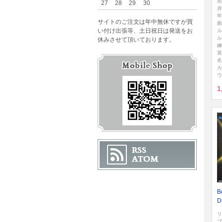
憲
27
28
29
30
赤
年
サイトのご注文は年中無休ですが買
曲
い付け出張等、土日祝日は発送をお
ル
ル
休みさせて頂いております。
練
英
名
カ
ウ
1
B
D
リ
ブ