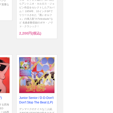
ウソウ
らアントニオ・カルロス・ジョ
OU"貴重な
ビン作品をセレクトしたアルバ
ム！ 1959年、10インチSPで
リリースされた『黒いオルフ
ェ』の挿入歌"A Felicidade"な
ど 名曲多数収録のボサ・ノヴ
ァ・クラシック！
2,200円(税込)
")
Junior Senior / D-D-Don't
Don't Stop The Beat (LP)
宰する西海
ED
デンマークのナイスな二人組、
チ！US西
JUNIOR SENIORの特大クラブ