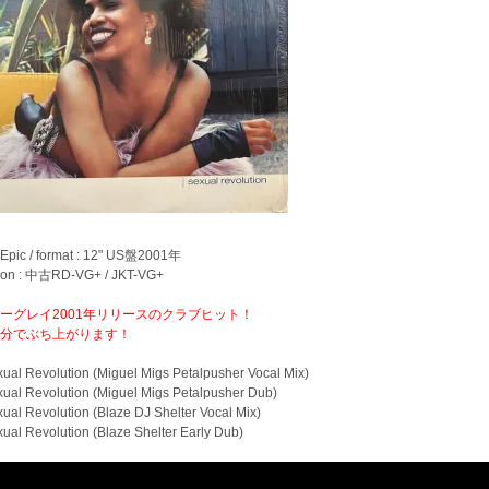
: Epic / format : 12" US盤2001年
tion : 中古RD-VG+ / JKT-VG+
ーグレイ2001年リリースのクラブヒット！
分でぶち上がります！
ual Revolution (Miguel Migs Petalpusher Vocal Mix)
ual Revolution (Miguel Migs Petalpusher Dub)
ual Revolution (Blaze DJ Shelter Vocal Mix)
ual Revolution (Blaze Shelter Early Dub)