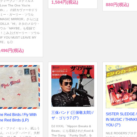
ティーブン・スティルス
1,584円(税込)
880円(税込)
Love The One You're
ith」」 の好カヴァーやドリ
ミー・ガーリー・ソウル
MAGIC MIRROR」さらには
. DILLA「HI」ネタのメロウ・
ウル「MAYBE」も収録で
！こみ上げガーリー・ソウル
IF YOU MUST LEAVE MY
IFE」も◎
,496円(税込)
三保バンド (三保敬太郎) /
SISTER SLEDGE /
he Red Birds / Fly With
ザ・ゴリラ7 (7”)
IN MUSIC / THINK
he Red Birds (LP)
YOU (7")
DJ XXXL「Nippon Breaks &
イ・ファイ・セット、紙ふう
Beats」にも収録されたKool &
ん、ハミング・バード、大村
NILE ROGERSプロ
The Gang 「Funky Stuff」を