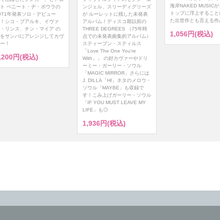
海岸NAKED MUSIC
ト ベニート・ヂ・ポウラの
ンジェル、スリーディグリーズ
トップに浮上すること
971年発表ソロ・デビュー
が ルーレットに残した未発表
た出世作とも言える作
！シコ・ブアルキ、イヴァ
アルバム！ディスコ期以前の
・リンス、チン・マイア の
THREE DEGREES （75年時
1,056円(税込)
をサンバにアレンジしてカヴ
点での未発表曲集的アルバム）
ー！
スティーブン・スティルス
「Love The One You're
,200円(税込)
With」」 の好カヴァーやドリ
ーミー・ガーリー・ソウル
「MAGIC MIRROR」さらには
J. DILLA「HI」ネタのメロウ・
ソウル「MAYBE」も収録で
す！こみ上げガーリー・ソウル
「IF YOU MUST LEAVE MY
LIFE」も◎
1,936円(税込)