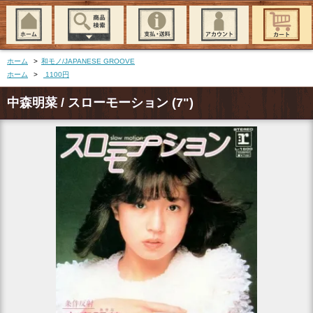
ホーム
>
和モノ/JAPANESE GROOVE
ホーム
>
1100円
中森明菜 / スローモーション (7")