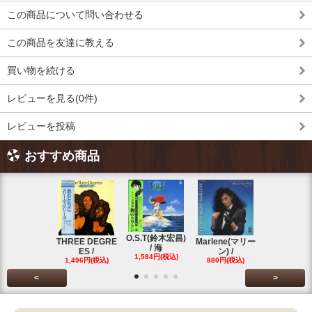
この商品について問い合わせる
この商品を友達に教える
買い物を続ける
レビューを見る(0件)
レビューを投稿
おすすめ商品
O.S.T(鈴木宏昌)
三保敬太郎 /
THREE DEGRE
Marlene(マリー
/ 海
U AND
ES /
ン) /
1,584円(税込)
1,760円(税
1,496円(税込)
880円(税込)
<
>