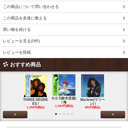
この商品について問い合わせる
この商品を友達に教える
買い物を続ける
レビューを見る(0件)
レビューを投稿
おすすめ商品
O.S.T(鈴木宏昌)
三保敬太郎 /
THREE DEGRE
Marlene(マリー
/ 海
U AND
ES /
ン) /
1,584円(税込)
1,760円(税
1,496円(税込)
880円(税込)
<
>