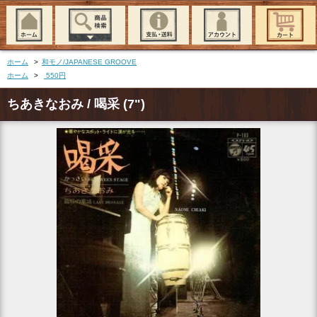
ホーム
>
和モノ/JAPANESE GROOVE
ホーム
>
550円
ちあきなおみ / 喝采 (7")