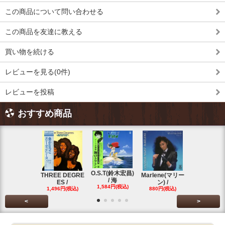
この商品について問い合わせる
この商品を友達に教える
買い物を続ける
レビューを見る(0件)
レビューを投稿
おすすめ商品
O.S.T(鈴木宏昌)
三保敬太郎 /
THREE DEGRE
Marlene(マリー
/ 海
U AND
ES /
ン) /
1,584円(税込)
1,760円(税
1,496円(税込)
880円(税込)
<
>