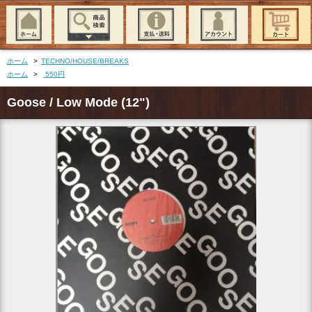
ホーム
>
TECHNO/HOUSE/BREAKS
ホーム
>
550円
Goose / Low Mode (12")