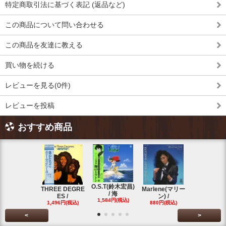
特定商取引法に基づく表記 (返品など)
この商品について問い合わせる
この商品を友達に教える
買い物を続ける
レビューを見る(0件)
レビューを投稿
おすすめ商品
O.S.T(鈴木宏昌)
三保敬太郎 /
THREE DEGRE
Marlene(マリー
/ 海
U AND
ES /
ン) /
1,584円(税込)
1,760円(税
1,496円(税込)
880円(税込)
<
>