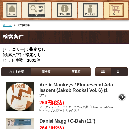
ホーム
> 検索結果
検索条件
[カテゴリー]：
指定なし
[検索文字]：
指定なし
ヒット件数：
1831
件
おすすめ順
価格順
新着順
Arctic Monkeys / Fluorescent Ado
lescent (Jakob Rocks! Vol. 6) (1
2")
264円(税込)
アークティック・モンキーズの人気曲「Fluorescent Ado
lescen」反則ブートミックス！
Daniel Magg / O-Bah (12")
264円(税込)