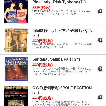
Pink Lady / Pink Typhoon (7")
88円(税込)
YMCAでも有名なヴィレッジ・ピープルの「in the nav
y」のカヴァー「ピンクタイフーン」です。
西田敏行 / もしピアノが弾けたなら
(7")
440円(税込)
問答無用で説明不要の名曲！日本テレビ系グランド劇場
「池中玄太80キロ」テーマ曲！
Santana / Samba Pa Ti (7")
440円(税込)
メキシコ出身でアメリカ合衆国の大御所ギタリスト、カ
ルロス・サンタナの74年作！情熱的でファンキーなラテ
ンロック「Se A Cabo」をプッシュ！
O.S.T(惣領泰則) / POLE POSITION
(7")
440円(税込)
Light Mellow和モノ人気盤！惣領泰則率いるブラウン・
ライスの演奏＆ティナの歌唱が最高なイタリアのF1ドキ