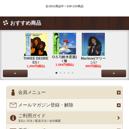
全1831商品中 / 109-120商品
おすすめ商品
O.S.T(鈴木宏昌)
三保敬太郎 /
THREE DEGRE
Marlene(マリー
/ 海
U AND
ES /
ン) /
1,584円(税込)
1,760円(税
1,496円(税込)
880円(税込)
<
>
会員メニュー
メールマガジン登録・解除
ご利用ガイド
支払い方法 / 配送方法 / 会社概要