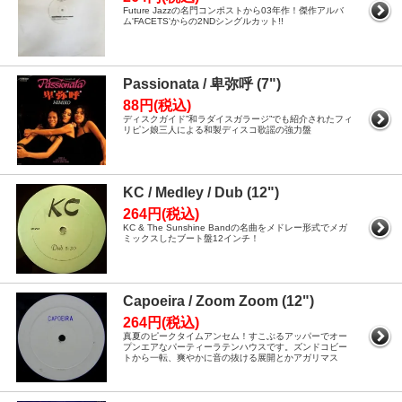
Future Jazzの名門コンポストから03年作！傑作アルバ
ム'FACETS'からの2NDシングルカット!!
Passionata / 卑弥呼 (7")
88円(税込)
ディスクガイド”和ラダイスガラージ”でも紹介されたフィ
リピン娘三人による和製ディスコ歌謡の強力盤
KC / Medley / Dub (12")
264円(税込)
KC & The Sunshine Bandの名曲をメドレー形式でメガ
ミックスしたブート盤12インチ！
Capoeira / Zoom Zoom (12")
264円(税込)
真夏のピークタイムアンセム！すこぶるアッパーでオー
プンエアなパーティーラテンハウスです。ズンドコビー
トから一転、爽やかに音の抜ける展開とかアガリマス