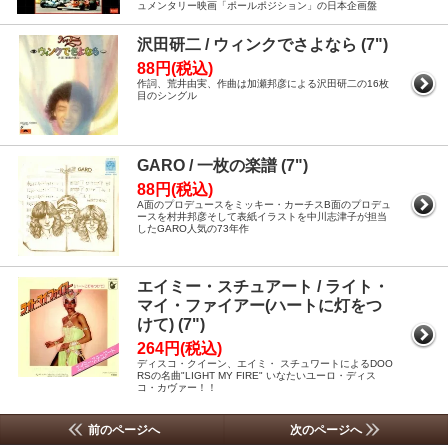
ュメンタリー映画「ポールポジション」の日本企画盤
沢田研二 / ウィンクでさよなら (7")
88円(税込)
作詞、荒井由実、作曲は加瀬邦彦による沢田研二の16枚
目のシングル
GARO / 一枚の楽譜 (7")
88円(税込)
A面のプロデュースをミッキー・カーチスB面のプロデュ
ースを村井邦彦そして表紙イラストを中川志津子が担当
したGARO人気の73年作
エイミー・スチュアート / ライト・
マイ・ファイアー(ハートに灯をつ
けて) (7")
264円(税込)
ディスコ・クイーン、エイミ・ スチュワートによるDOO
RSの名曲"LIGHT MY FIRE" いなたいユーロ・ディス
コ・カヴァー！！
前のページへ
次のページへ