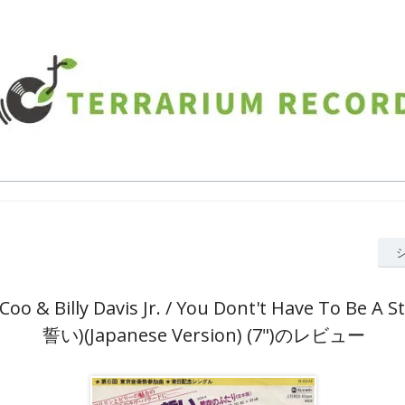
Coo & Billy Davis Jr. / You Dont't Have To Be 
誓い)(Japanese Version) (7")のレビュー